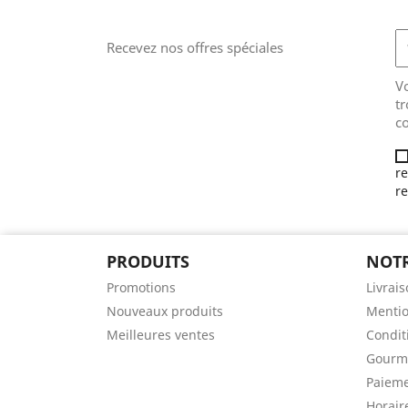
Recevez nos offres spéciales
V
tr
co
re
re
PRODUITS
NOTR
Promotions
Livrai
Nouveaux produits
Mentio
Meilleures ventes
Condit
Gourm
Paieme
Horair