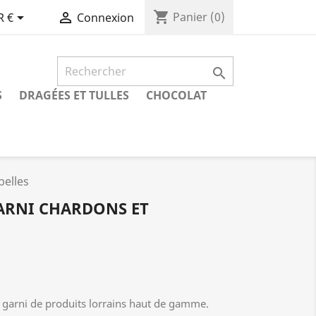
shopping_cart


Panier
(0)
R €
Connexion

S
DRAGÉES ET TULLES
CHOCOLAT
belles
GARNI CHARDONS ET
n garni de produits lorrains haut de gamme.