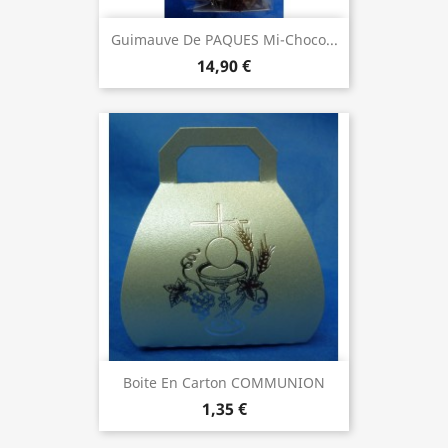
Guimauve De PAQUES Mi-Choco...
14,90 €
Boite En Carton COMMUNION
1,35 €