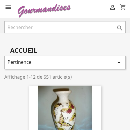
shopping_cart



ACCUEIL
Pertinence

Affichage 1-12 de 651 article(s)