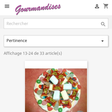
shopping_cart



Pertinence

Affichage 13-24 de 33 article(s)